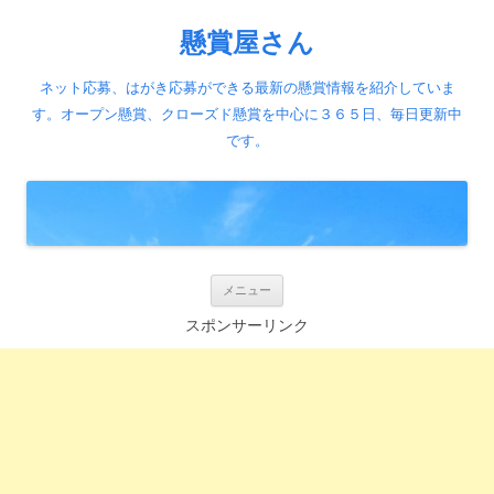
懸賞屋さん
ネット応募、はがき応募ができる最新の懸賞情報を紹介していま
す。オープン懸賞、クローズド懸賞を中心に３６５日、毎日更新中
です。
コ
メニュー
ン
テ
スポンサーリンク
ン
ツ
へ
ス
キ
ッ
プ