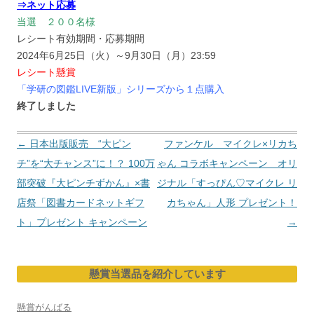
⇒ネット応募
当選 ２００名様
レシート有効期間・応募期間
2024年6月25日（火）～9月30日（月）23:59
レシート懸賞
「学研の図鑑LIVE新版」シリーズから１点購入
終了しました
投
←
日本出版販売 “大ピン
ファンケル マイクレ×リカち
稿
チ”を“大チャンス”に！？ 100万
ゃん コラボキャンペーン オリ
ナ
部突破『大ピンチずかん』×書
ジナル「すっぴん♡マイクレ リ
ビ
店祭「図書カードネットギフ
カちゃん」人形 プレゼント！
ゲ
ト」プレゼント キャンペーン
→
ー
シ
懸賞当選品を紹介しています
ョ
ン
懸賞がんばる