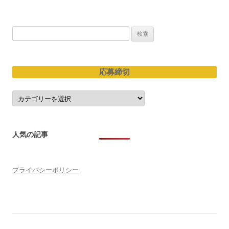
検
索:
応募締切
応
募
締
切
人気の記事
プライバシーポリシー