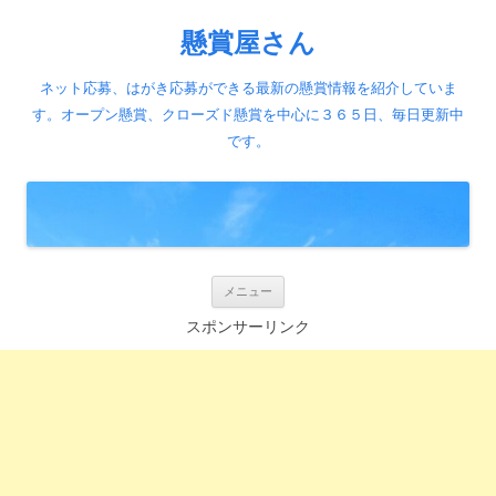
懸賞屋さん
ネット応募、はがき応募ができる最新の懸賞情報を紹介していま
す。オープン懸賞、クローズド懸賞を中心に３６５日、毎日更新中
です。
コ
メニュー
ン
テ
スポンサーリンク
ン
ツ
へ
ス
キ
ッ
プ