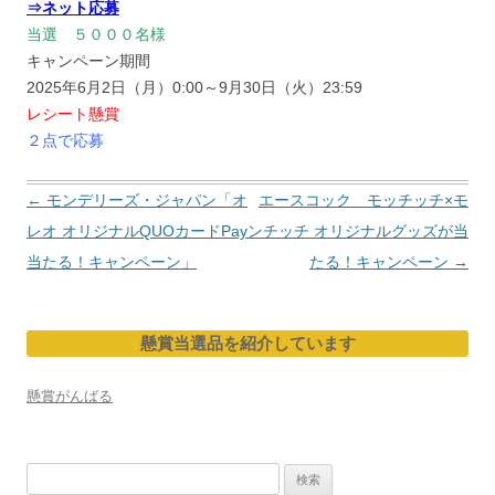
⇒ネット応募
当選 ５０００名様
キャンペーン期間
2025年6月2日（月）0:00～9月30日（火）23:59
レシート懸賞
２点で応募
投
←
モンデリーズ・ジャパン「オ
エースコック モッチッチ×モ
稿
レオ オリジナルQUOカードPay
ンチッチ オリジナルグッズが当
ナ
当たる！キャンペーン」
たる！キャンペーン
→
ビ
ゲ
懸賞当選品を紹介しています
ー
シ
懸賞がんばる
ョ
ン
検