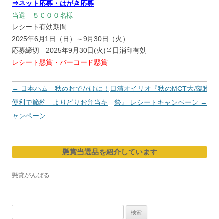
⇒ネット応募・はがき応募
当選 ５０００名様
レシート有効期間
2025年6月1日（日）～9月30日（火）
応募締切 2025年9月30日(火)当日消印有効
レシート懸賞・バーコード懸賞
投
←
日本ハム 秋のおでかけに！
日清オイリオ『秋のMCT大感謝
稿
便利で節約 よりどりお弁当キ
祭』 レシートキャンペーン
→
ナ
ャンペーン
ビ
ゲ
懸賞当選品を紹介しています
ー
シ
懸賞がんばる
ョ
ン
検