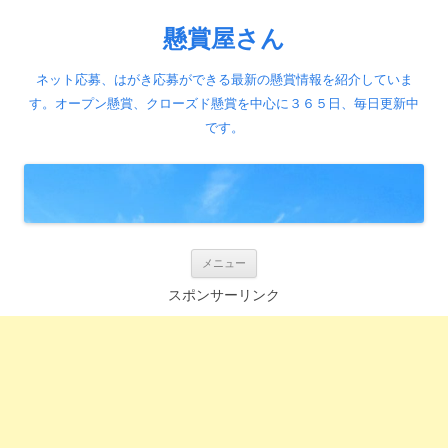
懸賞屋さん
ネット応募、はがき応募ができる最新の懸賞情報を紹介していま
す。オープン懸賞、クローズド懸賞を中心に３６５日、毎日更新中
です。
コ
メニュー
ン
テ
スポンサーリンク
ン
ツ
へ
ス
キ
ッ
プ