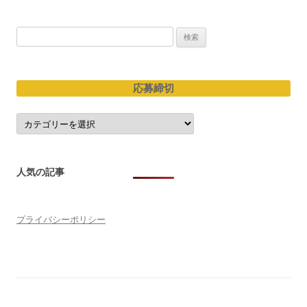
ン
検
索:
応募締切
応
募
締
切
人気の記事
プライバシーポリシー