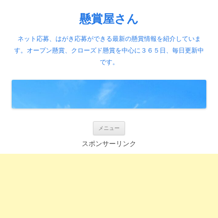
懸賞屋さん
ネット応募、はがき応募ができる最新の懸賞情報を紹介していま
す。オープン懸賞、クローズド懸賞を中心に３６５日、毎日更新中
です。
コ
メニュー
ン
テ
スポンサーリンク
ン
ツ
へ
ス
キ
ッ
プ