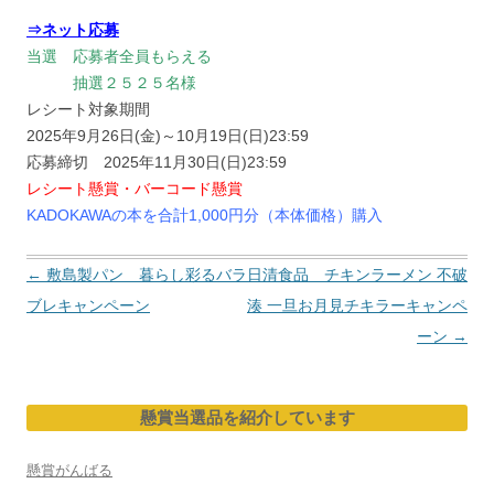
⇒ネット応募
当選 応募者全員もらえる
抽選２５２５名様
レシート対象期間
2025年9月26日(金)～10月19日(日)23:59
応募締切 2025年11月30日(日)23:59
レシート懸賞・バーコード懸賞
KADOKAWAの本を合計1,000円分（本体価格）購入
投
←
敷島製パン 暮らし彩るバラ
日清食品 チキンラーメン 不破
稿
ブレキャンペーン
湊 一旦お月見チキラーキャンペ
ナ
ーン
→
ビ
ゲ
懸賞当選品を紹介しています
ー
シ
懸賞がんばる
ョ