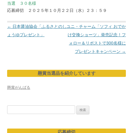
当選 ３０名様
応募締切 ２０２５年１０月２２日（水）２３：５９
投
←
日本醤油協会「ふるさとのし
ユニ・チャーム「ソフィ おでか
稿
ょうゆプレゼント」
け交換ショーツ」発売記念！フ
ナ
ォロー＆リポストで300名様に
ビ
プレゼントキャンペーン
→
ゲ
ー
懸賞当選品を紹介しています
シ
ョ
懸賞がんばる
ン
検
索:
応募締切