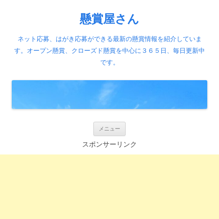
懸賞屋さん
ネット応募、はがき応募ができる最新の懸賞情報を紹介していま
す。オープン懸賞、クローズド懸賞を中心に３６５日、毎日更新中
です。
コ
メニュー
ン
テ
スポンサーリンク
ン
ツ
へ
ス
キ
ッ
プ