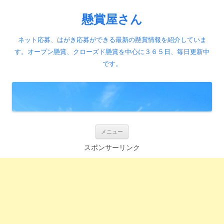
懸賞屋さん
ネット応募、はがき応募ができる最新の懸賞情報を紹介していま
す。オープン懸賞、クローズド懸賞を中心に３６５日、毎日更新中
です。
コ
メニュー
ン
テ
スポンサーリンク
ン
ツ
へ
ス
キ
ッ
プ