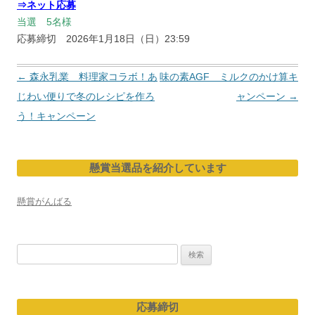
⇒ネット応募
当選 5名様
応募締切 2026年1月18日（日）23:59
投
←
森永乳業 料理家コラボ！あ
味の素AGF ミルクのかけ算キ
稿
じわい便りで冬のレシピを作ろ
ャンペーン
→
ナ
う！キャンペーン
ビ
ゲ
懸賞当選品を紹介しています
ー
シ
懸賞がんばる
ョ
ン
検
索:
応募締切