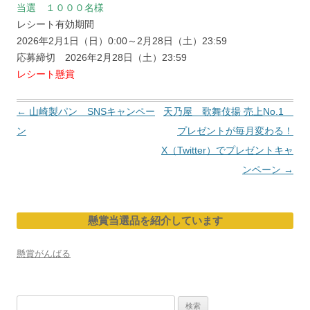
当選 １０００名様
レシート有効期間
2026年2月1日（日）0:00～2月28日（土）23:59
応募締切 2026年2月28日（土）23:59
レシート懸賞
投
←
山崎製パン SNSキャンペー
天乃屋 歌舞伎揚 売上No.1
稿
ン
プレゼントが毎月変わる！
ナ
X（Twitter）でプレゼントキャ
ビ
ンペーン
→
ゲ
ー
懸賞当選品を紹介しています
シ
ョ
懸賞がんばる
ン
検