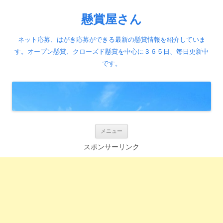
懸賞屋さん
ネット応募、はがき応募ができる最新の懸賞情報を紹介していま
す。オープン懸賞、クローズド懸賞を中心に３６５日、毎日更新中
です。
コ
メニュー
ン
テ
スポンサーリンク
ン
ツ
へ
ス
キ
ッ
プ