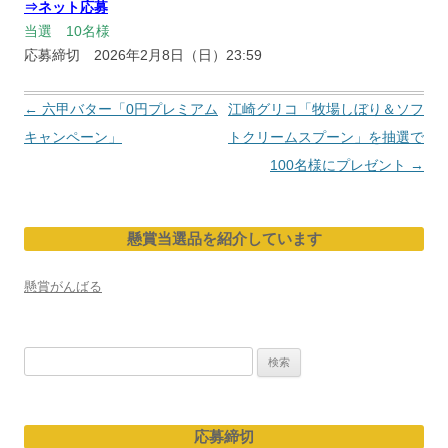
⇒ネット応募
当選 10名様
応募締切 2026年2月8日（日）23:59
投
←
六甲バター「0円プレミアム
江崎グリコ「牧場しぼり＆ソフ
稿
キャンペーン」
トクリームスプーン」を抽選で
ナ
100名様にプレゼント
→
ビ
ゲ
懸賞当選品を紹介しています
ー
シ
懸賞がんばる
ョ
ン
検
索:
応募締切