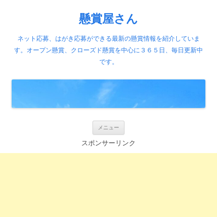
懸賞屋さん
ネット応募、はがき応募ができる最新の懸賞情報を紹介していま
す。オープン懸賞、クローズド懸賞を中心に３６５日、毎日更新中
です。
コ
メニュー
ン
テ
スポンサーリンク
ン
ツ
へ
ス
キ
ッ
プ