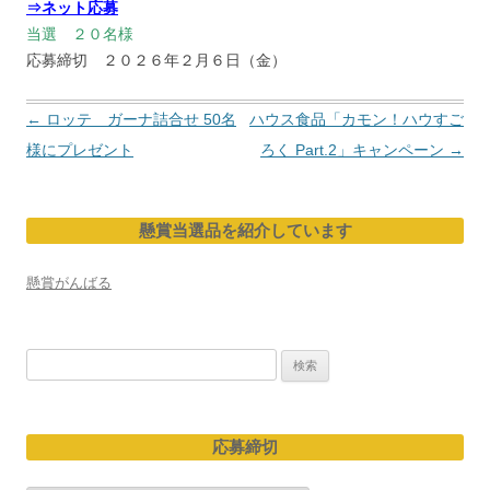
⇒ネット応募
当選 ２０名様
応募締切 ２０２６年２月６日（金）
投
←
ロッテ ガーナ詰合せ 50名
ハウス食品「カモン！ハウすご
稿
様にプレゼント
ろく Part.2」キャンペーン
→
ナ
ビ
懸賞当選品を紹介しています
ゲ
ー
懸賞がんばる
シ
ョ
検
ン
索:
応募締切