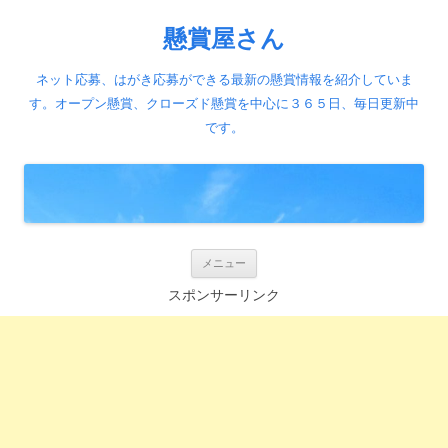
懸賞屋さん
ネット応募、はがき応募ができる最新の懸賞情報を紹介していま
す。オープン懸賞、クローズド懸賞を中心に３６５日、毎日更新中
です。
コ
メニュー
ン
テ
スポンサーリンク
ン
ツ
へ
ス
キ
ッ
プ