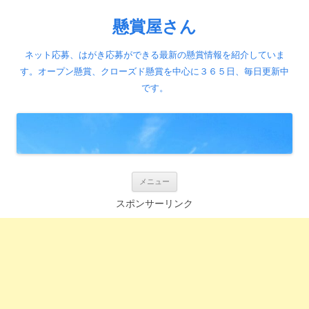
懸賞屋さん
ネット応募、はがき応募ができる最新の懸賞情報を紹介していま
す。オープン懸賞、クローズド懸賞を中心に３６５日、毎日更新中
です。
コ
メニュー
ン
テ
スポンサーリンク
ン
ツ
へ
ス
キ
ッ
プ