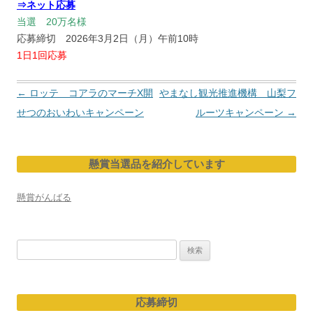
⇒ネット応募
当選 20万名様
応募締切 2026年3月2日（月）午前10時
1日1回応募
投
←
ロッテ コアラのマーチX開
やまなし観光推進機構 山梨フ
稿
せつのおいわいキャンペーン
ルーツキャンペーン
→
ナ
ビ
懸賞当選品を紹介しています
ゲ
ー
懸賞がんばる
シ
ョ
検
ン
索:
応募締切