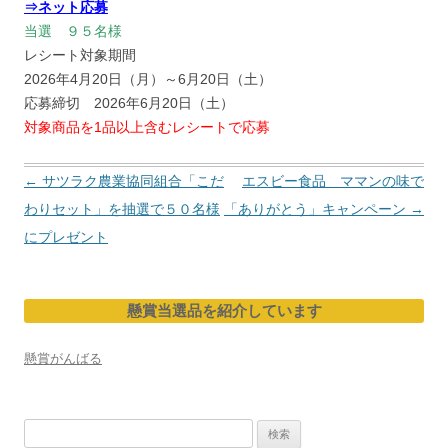
⇒ネット応募
当選 ９５名様
レシート対象期間
2026年4月20日（月）～6月20日（土）
応募締切 2026年6月20日（土）
対象商品を1品以上含むレシートで応募
投
←
サツラク農業協同組合「こだ
エスビー食品 ママンの味で
稿
わりセット」を抽選で５０名様
「ありがとう」キャンペーン
→
ナ
にプレゼント
ビ
ゲ
懸賞当選品を紹介しています
ー
シ
懸賞がんばる
ョ
ン
検