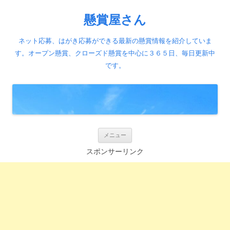
懸賞屋さん
ネット応募、はがき応募ができる最新の懸賞情報を紹介していま
す。オープン懸賞、クローズド懸賞を中心に３６５日、毎日更新中
です。
コ
メニュー
ン
テ
スポンサーリンク
ン
ツ
へ
ス
キ
ッ
プ