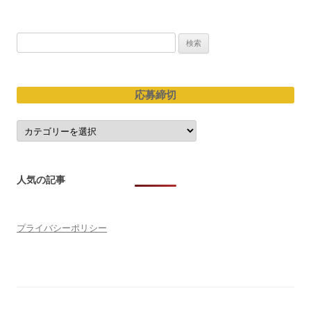
ン
検
索:
応募締切
応
募
締
切
人気の記事
プライバシーポリシー