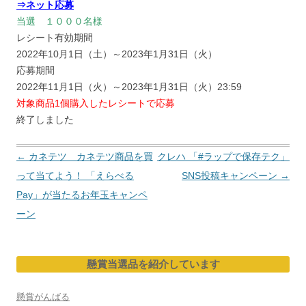
⇒ネット応募
当選 １０００名様
レシート有効期間
2022年10月1日（土）～2023年1月31日（火）
応募期間
2022年11月1日（火）～2023年1月31日（火）23:59
対象商品1個購入したレシートで応募
終了しました
投
←
カネテツ カネテツ商品を買
クレハ 「#ラップで保存テク」
稿
って当てよう！ 「えらべる
SNS投稿キャンペーン
→
ナ
Pay」が当たるお年玉キャンペ
ビ
ーン
ゲ
ー
懸賞当選品を紹介しています
シ
ョ
懸賞がんばる