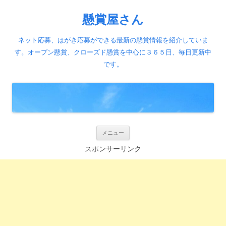
懸賞屋さん
ネット応募、はがき応募ができる最新の懸賞情報を紹介していま
す。オープン懸賞、クローズド懸賞を中心に３６５日、毎日更新中
です。
コ
メニュー
ン
テ
スポンサーリンク
ン
ツ
へ
ス
キ
ッ
プ