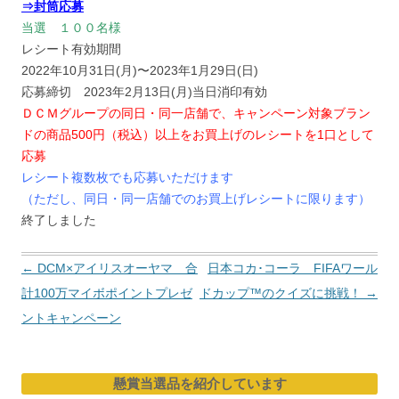
⇒封筒応募
当選 １００名様
レシート有効期間
2022年10月31日(月)〜2023年1月29日(日)
応募締切 2023年2月13日(月)当日消印有効
ＤＣＭグループの同日・同一店舗で、キャンペーン対象ブラン
ドの商品500円（税込）以上をお買上げのレシートを1口として
応募
レシート複数枚でも応募いただけます
（ただし、同日・同一店舗でのお買上げレシートに限ります）
終了しました
投
←
DCM×アイリスオーヤマ 合
日本コカ･コーラ FIFAワール
稿
計100万マイボポイントプレゼ
ドカップ™のクイズに挑戦！
→
ナ
ントキャンペーン
ビ
ゲ
懸賞当選品を紹介しています
ー