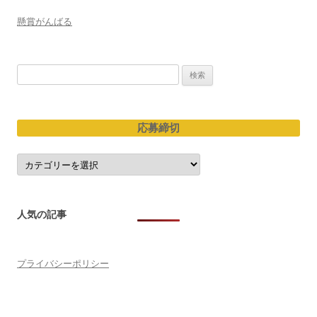
シ
懸賞がんばる
ョ
ン
検
索:
応募締切
応
募
締
切
人気の記事
プライバシーポリシー