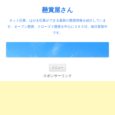
懸賞屋さん
ネット応募、はがき応募ができる最新の懸賞情報を紹介していま
す。オープン懸賞、クローズド懸賞を中心に３６５日、毎日更新中
です。
コ
メニュー
ン
テ
スポンサーリンク
ン
ツ
へ
ス
キ
ッ
プ