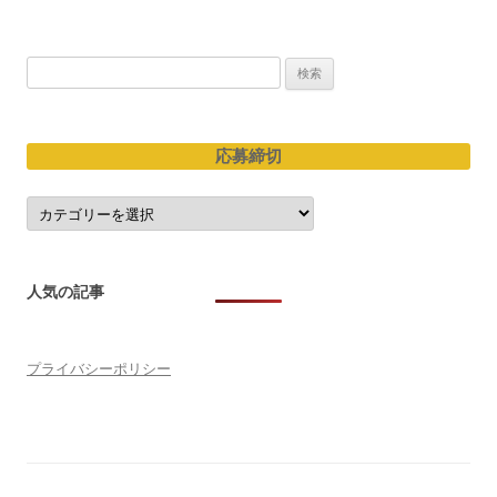
ン
検
索:
応募締切
応
募
締
切
人気の記事
プライバシーポリシー