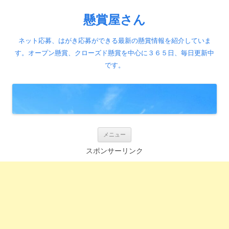
懸賞屋さん
ネット応募、はがき応募ができる最新の懸賞情報を紹介していま
す。オープン懸賞、クローズド懸賞を中心に３６５日、毎日更新中
です。
コ
メニュー
ン
テ
スポンサーリンク
ン
ツ
へ
ス
キ
ッ
プ