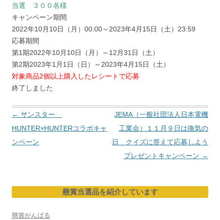
当選 ３００名様
キャンペーン期間
2022年10月10日（月）00:00～2023年4月15日（土）23:59
応募期間
第1期2022年10月10日（月）～12月31日（土）
第2期2023年1月1日（日）～2023年4月15日（土）
対象商品2個以上購入したレシートで応募
終了しました
投
←
サンスター
JEMA（一般社団法人日本電機
稿
HUNTER×HUNTERコラボキャ
工業会）１１月９日は換気の
ナ
ンペーン
日 クイズに答えて応募しよう
ビ
プレゼントキャンペーン
→
ゲ
ー
懸賞当選品を紹介しています
シ
ョ
懸賞がんばる