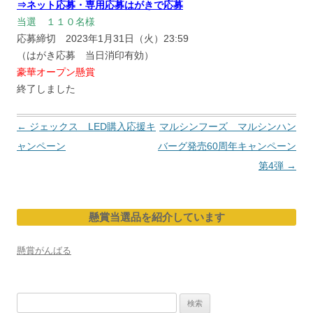
⇒ネット応募・専用応募はがきで応募
当選 １１０名様
応募締切 2023年1月31日（火）23:59
（はがき応募 当日消印有効）
豪華オープン懸賞
終了しました
投
←
ジェックス LED購入応援キ
マルシンフーズ マルシンハン
稿
ャンペーン
バーグ発売60周年キャンペーン
ナ
第4弾
→
ビ
ゲ
懸賞当選品を紹介しています
ー
シ
懸賞がんばる
ョ
ン
検