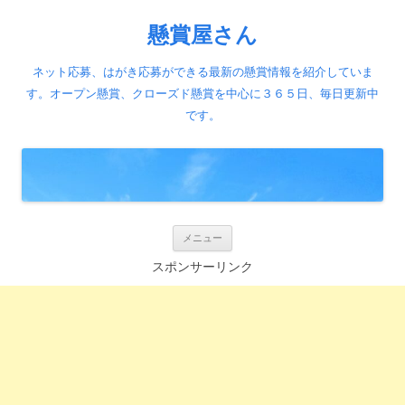
懸賞屋さん
ネット応募、はがき応募ができる最新の懸賞情報を紹介していま
す。オープン懸賞、クローズド懸賞を中心に３６５日、毎日更新中
です。
コ
メニュー
ン
テ
スポンサーリンク
ン
ツ
へ
ス
キ
ッ
プ