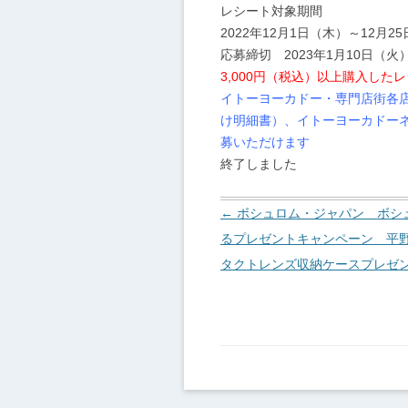
レシート対象期間
2022年12月1日（木）～12月2
応募締切 2023年1月10日（火
3,000円（税込）以上購入した
イトーヨーカドー・専門店街各店
け明細書）、イトーヨーカドー
募いただけます
終了しました
投
←
ボシュロム・ジャパン ボシュ
稿
るプレゼントキャンペーン 平
ナ
タクトレンズ収納ケースプレゼ
ビ
ゲ
ー
シ
ョ