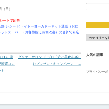
検
5日（日）
索:
）
レシートで応募
舗(レシート)・イトーヨーカドーネット通販（お届
ネットスーパー（お客様控え兼領収書）の合算でも応
応
募
締
切
人気の記事
ロム 滴
ダリヤ サロン ド プロ「旅と美食を楽し
野紫耀コン
むプレゼントキャンペーン」
→
ント
プライバシーポ