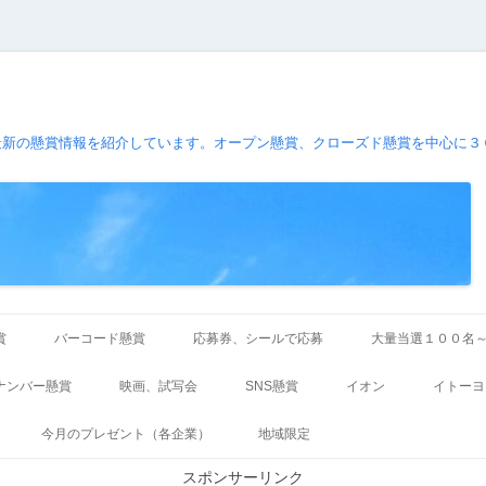
最新の懸賞情報を紹介しています。オープン懸賞、クローズド懸賞を中心に３
コ
ン
賞
バーコード懸賞
応募券、シールで応募
大量当選１００名
テ
ン
ツ
ナンバー懸賞
映画、試写会
SNS懸賞
イオン
イトーヨ
へ
ス
キ
今月のプレゼント（各企業）
地域限定
ッ
プ
スポンサーリンク