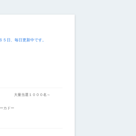
６５日、毎日更新中です。
～
大量当選１０００名～
ーカドー