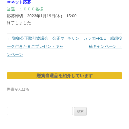
⇒ネット応募
当選 １０００名様
応募締切 2023年1月19日(木) 15:00
終了しました
投
←
鶏卵公正取引協議会 公正マ
キリン カラダFREE 感想投
稿
ーク付きたまごプレゼントキャ
稿キャンペーン
→
ナ
ンペーン
ビ
ゲ
懸賞当選品を紹介しています
ー
シ
懸賞がんばる
ョ
ン
検
索: