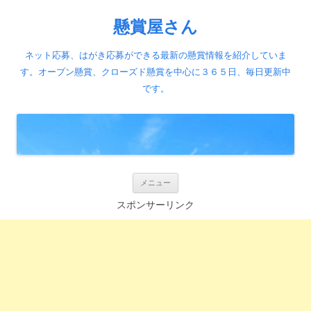
懸賞屋さん
ネット応募、はがき応募ができる最新の懸賞情報を紹介していま
す。オープン懸賞、クローズド懸賞を中心に３６５日、毎日更新中
です。
コ
メニュー
ン
テ
スポンサーリンク
ン
ツ
へ
ス
キ
ッ
プ