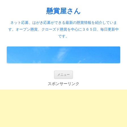
懸賞屋さん
ネット応募、はがき応募ができる最新の懸賞情報を紹介していま
す。オープン懸賞、クローズド懸賞を中心に３６５日、毎日更新中
です。
コ
メニュー
ン
テ
スポンサーリンク
ン
ツ
へ
ス
キ
ッ
プ