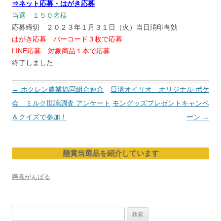
⇒ネット応募・はがき応募
当選 １５０名様
応募締切 ２０２３年１月３１日（火）当日消印有効
はがき応募 バーコード３枚で応募
LINE応募 対象商品１本で応募
終了しました
投
←
ホクレン農業協同組合連合
日清オイリオ オリジナル ポケ
稿
会 ミルク世論調査 アンケート
モングッズプレゼントキャンペ
ナ
＆クイズで参加！
ーン
→
ビ
ゲ
懸賞当選品を紹介しています
ー
シ
懸賞がんばる
ョ
ン
検