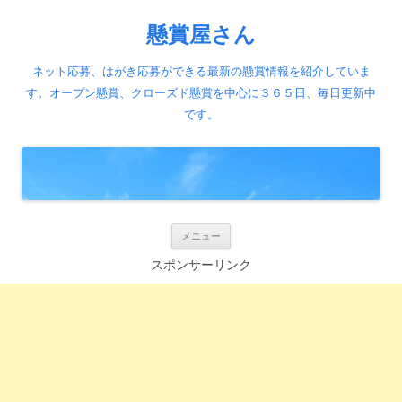
懸賞屋さん
ネット応募、はがき応募ができる最新の懸賞情報を紹介していま
す。オープン懸賞、クローズド懸賞を中心に３６５日、毎日更新中
です。
コ
メニュー
ン
テ
スポンサーリンク
ン
ツ
へ
ス
キ
ッ
プ