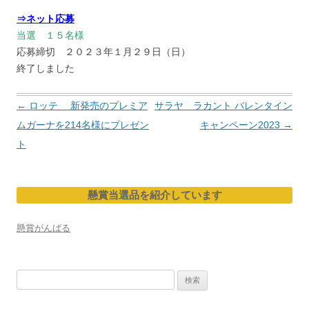
⇒ネット応募
当選 １５名様
応募締切 ２０２３年１月２９日（日）
終了しました
投
←
ロッテ 新発売のプレミア
サラヤ ラカント バレンタイン
稿
ムガーナを214名様にプレゼン
キャンペーン2023
→
ナ
ト
ビ
ゲ
懸賞当選品を紹介しています
ー
シ
懸賞がんばる
ョ
ン
検
索: