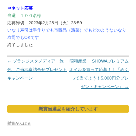
⇒ネット応募
当選 １００名様
応募締切 2023年2月28日（火）23:59
いなり寿司は手作りでも市販品（惣菜）でもどのようないなり
寿司でもOKです
終了しました
投
←
ブランジスタメディア 旅
昭和産業 SHOWAプレミアム
稿
色 ご当地食詰合せプレゼント
オイルを買って応募！！『めく
ナ
キャンペーン
って当てよう！5,000円分プレ
ビ
ゼントキャンペーン』
→
ゲ
ー
懸賞当選品を紹介しています
シ
ョ
懸賞がんばる
ン