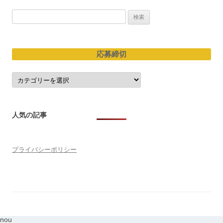
検
索:
応募締切
応
募
締
切
人気の記事
プライバシーポリシー
nou