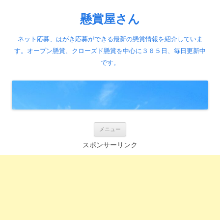
懸賞屋さん
ネット応募、はがき応募ができる最新の懸賞情報を紹介していま
す。オープン懸賞、クローズド懸賞を中心に３６５日、毎日更新中
です。
コ
メニュー
ン
テ
スポンサーリンク
ン
ツ
へ
ス
キ
ッ
プ