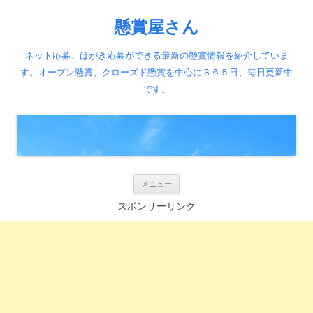
懸賞屋さん
ネット応募、はがき応募ができる最新の懸賞情報を紹介していま
す。オープン懸賞、クローズド懸賞を中心に３６５日、毎日更新中
です。
コ
メニュー
ン
テ
スポンサーリンク
ン
ツ
へ
ス
キ
ッ
プ