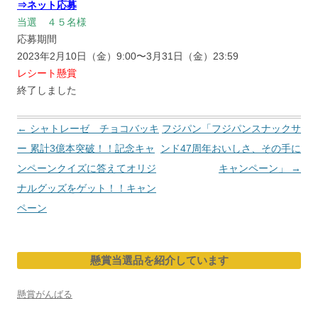
⇒ネット応募
当選 ４５名様
応募期間
2023年2月10日（金）9:00〜3月31日（金）23:59
レシート懸賞
終了しました
投
←
シャトレーゼ チョコバッキ
フジパン「フジパンスナックサ
稿
ー 累計3億本突破！！記念キャ
ンド47周年おいしさ、その手に
ナ
ンペーンクイズに答えてオリジ
キャンペーン」
→
ビ
ナルグッズをゲット！！キャン
ゲ
ペーン
ー
シ
懸賞当選品を紹介しています
ョ
ン
懸賞がんばる