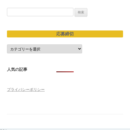
検
索:
応募締切
応
募
締
切
人気の記事
プライバシーポリシー