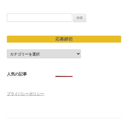
ョ
ン
検
索:
応募締切
応
募
締
切
人気の記事
プライバシーポリシー