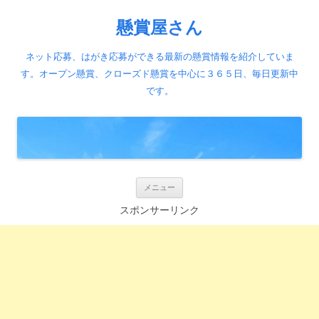
懸賞屋さん
ネット応募、はがき応募ができる最新の懸賞情報を紹介していま
す。オープン懸賞、クローズド懸賞を中心に３６５日、毎日更新中
です。
コ
メニュー
ン
テ
スポンサーリンク
ン
ツ
へ
ス
キ
ッ
プ