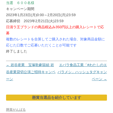
当選 ６００名様
キャンペーン期間
2023年1月23日(月)0:00～2月20日(月)23:59
応募締切 2023年2月21日(火)23:59
日清ラ王ブランドの商品税込み350円以上の購入レシートで応
募
複数のレシートを合算してご購入された場合、対象商品金額に
応じた口数でご応募いただくことが可能です
終了しました
投
←
岩谷産業 宝塚歌劇宙組 岩
エバラ食品工業「#わたしのエ
稿
谷産業貸切公演ご招待キャンペ
バラメシ」ハッシュタグキャン
ナ
ーン
ペーン
→
ビ
ゲ
懸賞当選品を紹介しています
ー
シ
懸賞がんばる