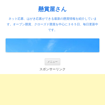
懸賞屋さん
ネット応募、はがき応募ができる最新の懸賞情報を紹介していま
す。オープン懸賞、クローズド懸賞を中心に３６５日、毎日更新中
です。
コ
メニュー
ン
テ
スポンサーリンク
ン
ツ
へ
ス
キ
ッ
プ