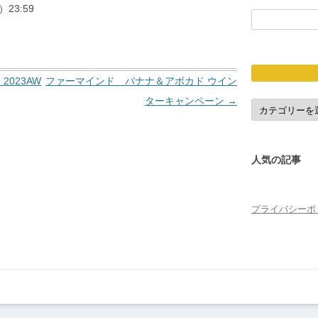
23:59
検
索:
2023AW
ファーマインド バナナ＆アボカド ウイン
ターキャンペーン
→
応
募
締
切
人気の記事
プライバシーポ