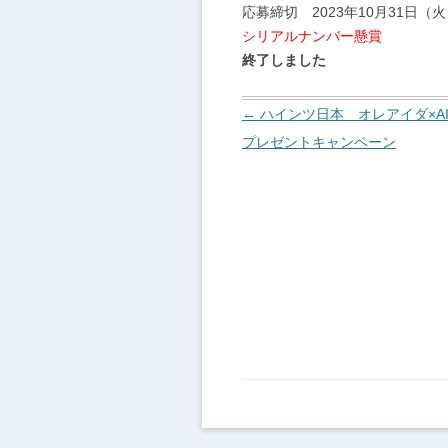
応募締切 2023年10月31日（火）
シリアルナンバー懸賞
終了しました
投
←
ハインツ日本 オレアイダ×AI 
稿
プレゼントキャンペーン
ナ
ビ
ゲ
ー
シ
ョ
ン