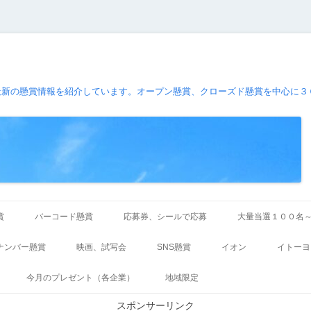
最新の懸賞情報を紹介しています。オープン懸賞、クローズド懸賞を中心に３
コ
ン
賞
バーコード懸賞
応募券、シールで応募
大量当選１００名
テ
ン
ツ
ナンバー懸賞
映画、試写会
SNS懸賞
イオン
イトーヨ
へ
ス
キ
今月のプレゼント（各企業）
地域限定
ッ
プ
スポンサーリンク