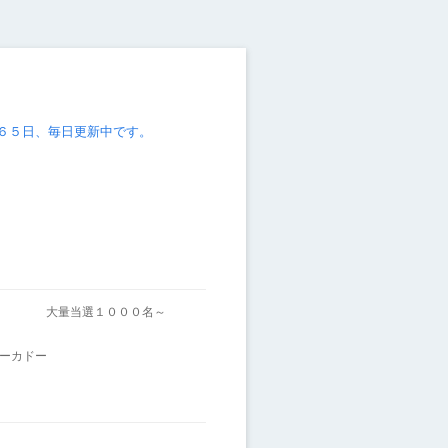
６５日、毎日更新中です。
～
大量当選１０００名～
ーカドー