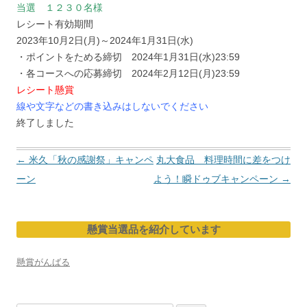
当選 １２３０名様
レシート有効期間
2023年10月2日(月)～2024年1月31日(水)
・ポイントをためる締切 2024年1月31日(水)23:59
・各コースへの応募締切 2024年2月12日(月)23:59
レシート懸賞
線や文字などの書き込みはしないでください
終了しました
投
←
米久「秋の感謝祭」キャンペ
丸大食品 料理時間に差をつけ
稿
ーン
よう！瞬ドゥブキャンペーン
→
ナ
ビ
懸賞当選品を紹介しています
ゲ
ー
懸賞がんばる
シ
ョ