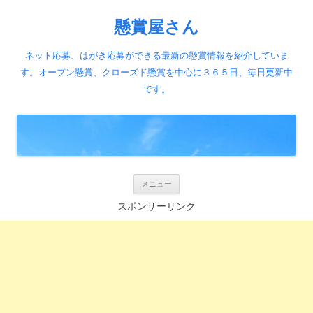
懸賞屋さん
ネット応募、はがき応募ができる最新の懸賞情報を紹介していま
す。オープン懸賞、クローズド懸賞を中心に３６５日、毎日更新中
です。
コ
メニュー
ン
テ
スポンサーリンク
ン
ツ
へ
ス
キ
ッ
プ