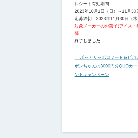
レシート有効期間
2023年10月1日（日）～11月3
応募締切 2023年11月30日（
対象メーカーのお菓子(アイス・
募
終了しました
投
←
ポッカサッポロフード＆ビバ
稿
ボンちゃんの3000円分QUOカ
ナ
ントキャンペーン
ビ
ゲ
ー
シ
ョ
ン