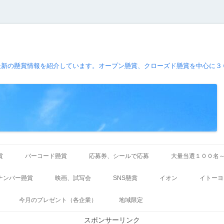
最新の懸賞情報を紹介しています。オープン懸賞、クローズド懸賞を中心に３
コ
ン
賞
バーコード懸賞
応募券、シールで応募
大量当選１００名
テ
ン
ツ
ナンバー懸賞
映画、試写会
SNS懸賞
イオン
イトーヨ
へ
ス
キ
今月のプレゼント（各企業）
地域限定
ッ
プ
スポンサーリンク