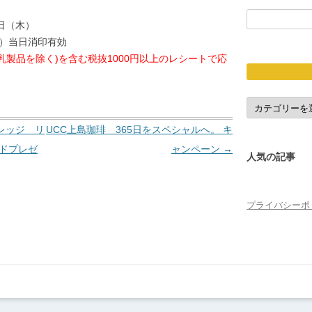
検
0日（木）
索:
木）当日消印有効
乳製品を除く)を含む税抜1000円以上のレシートで応
応
募
締
レッジ リ
UCC上島珈琲 365日をスペシャルへ。 キ
切
ードプレゼ
ャンペーン
→
人気の記事
プライバシーポ