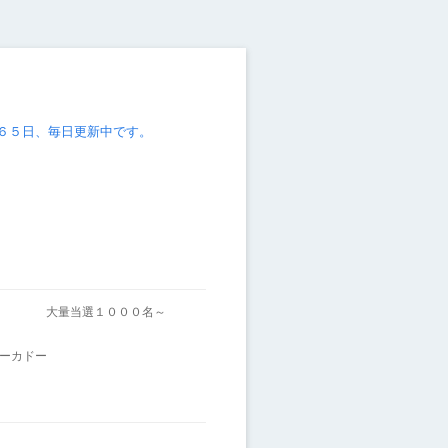
６５日、毎日更新中です。
～
大量当選１０００名～
ーカドー