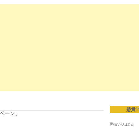
懸賞
ペーン」
懸賞がんばる