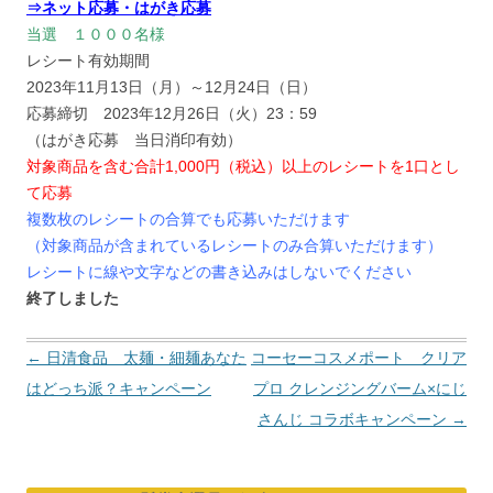
⇒ネット応募・はがき応募
当選 １０００名様
レシート有効期間
2023年11月13日（月）～12月24日（日）
応募締切 2023年12月26日（火）23：59
（はがき応募 当日消印有効）
対象商品を含む合計1,000円（税込）以上のレシートを1口とし
て応募
複数枚のレシートの合算でも応募いただけます
（対象商品が含まれているレシートのみ合算いただけます）
レシートに線や文字などの書き込みはしないでください
終了しました
投
←
日清食品 太麺・細麺あなた
コーセーコスメポート クリア
稿
はどっち派？キャンペーン
プロ クレンジングバーム×にじ
ナ
さんじ コラボキャンペーン
→
ビ
ゲ