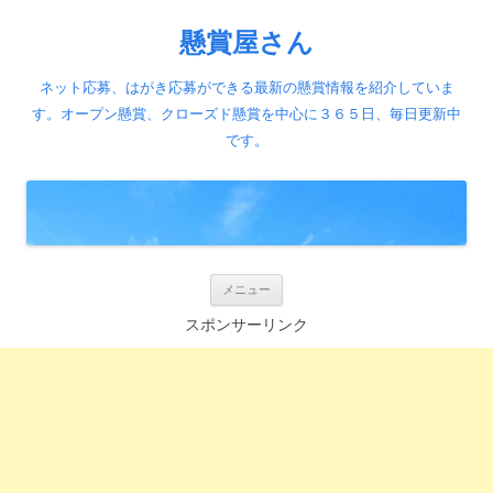
懸賞屋さん
ネット応募、はがき応募ができる最新の懸賞情報を紹介していま
す。オープン懸賞、クローズド懸賞を中心に３６５日、毎日更新中
です。
コ
メニュー
ン
テ
スポンサーリンク
ン
ツ
へ
ス
キ
ッ
プ