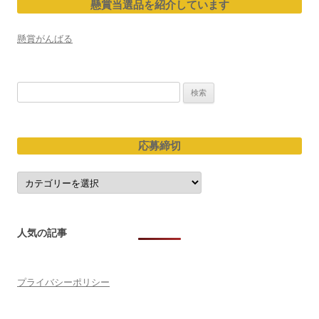
懸賞当選品を紹介しています
ー
シ
懸賞がんばる
ョ
ン
検
索:
応募締切
応
募
締
切
人気の記事
プライバシーポリシー