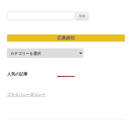
ョ
検
ン
索:
応募締切
応
募
締
切
人気の記事
プライバシーポリシー