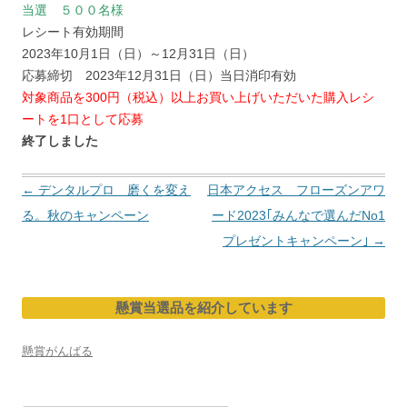
当選 ５００名様
レシート有効期間
2023年10月1日（日）～12月31日（日）
応募締切 2023年12月31日（日）当日消印有効
対象商品を300円（税込）以上お買い上げいただいた購入レシ
ートを1口として応募
終了しました
投
←
デンタルプロ 磨くを変え
日本アクセス フローズンアワ
稿
る。秋のキャンペーン
ード2023｢みんなで選んだNo1
ナ
プレゼントキャンペーン｣
→
ビ
ゲ
懸賞当選品を紹介しています
ー
シ
懸賞がんばる
ョ
ン