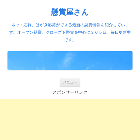
懸賞屋さん
ネット応募、はがき応募ができる最新の懸賞情報を紹介していま
す。オープン懸賞、クローズド懸賞を中心に３６５日、毎日更新中
です。
コ
メニュー
ン
テ
スポンサーリンク
ン
ツ
へ
ス
キ
ッ
プ