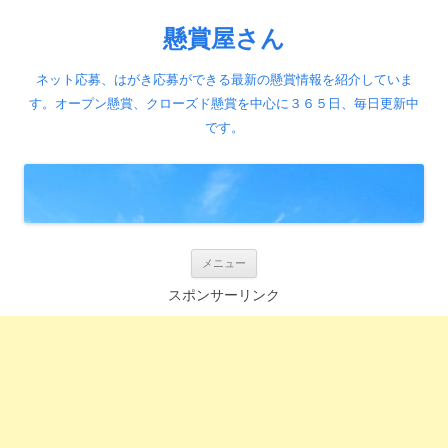
懸賞屋さん
ネット応募、はがき応募ができる最新の懸賞情報を紹介していま
す。オープン懸賞、クローズド懸賞を中心に３６５日、毎日更新中
です。
コ
メニュー
ン
テ
スポンサーリンク
ン
ツ
へ
ス
キ
ッ
プ