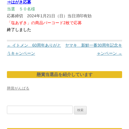
⇒はがき応募
当選 ５０名様
応募締切 2024年1月21日（日）当日消印有効
「塩あずき」の商品バーコード2枚で応募
終了しました
投
←
イトメン 60周年ありがと
ヤマキ 新鮮一番30周年記念キ
稿
うキャンペーン
ャンペーン
→
ナ
ビ
懸賞当選品を紹介しています
ゲ
ー
懸賞がんばる
シ
ョ
検
ン
索: