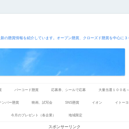
最新の懸賞情報を紹介しています。オープン懸賞、クローズド懸賞を中心に３
コ
ン
賞
バーコード懸賞
応募券、シールで応募
大量当選１００名
テ
ン
ツ
ナンバー懸賞
映画、試写会
SNS懸賞
イオン
イトーヨ
へ
ス
キ
今月のプレゼント（各企業）
地域限定
ッ
プ
スポンサーリンク