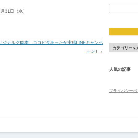
検
年1月31日（水）
索:
リジナルグ
岡本 ココピタあったか実感LINEキャンペ
応
募
ーン｣
→
締
切
人気の記事
プライバシーポ