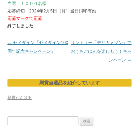
当選 １０００名様
応募締切 2024年2月5日（月）当日消印有効
応募マークで応募
終了しました
投
←
セメダイン「セメダイン100
サントリー「デリカメゾン」で
稿
周年記念キャンペーン」
おうちごはんを楽しもう！キャ
ナ
ンペーン
→
ビ
ゲ
懸賞当選品を紹介しています
ー
シ
懸賞がんばる
ョ
ン
検
索: