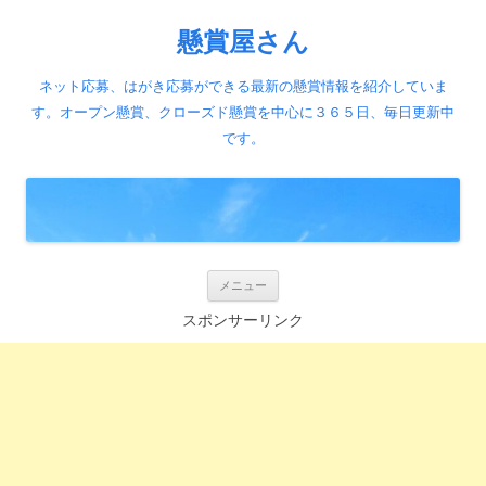
懸賞屋さん
ネット応募、はがき応募ができる最新の懸賞情報を紹介していま
す。オープン懸賞、クローズド懸賞を中心に３６５日、毎日更新中
です。
コ
メニュー
ン
テ
スポンサーリンク
ン
ツ
へ
ス
キ
ッ
プ