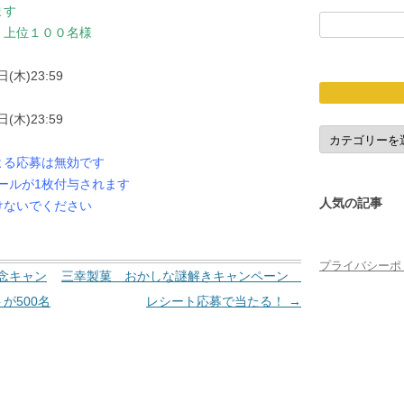
ます
検
 上位１００名様
索:
(木)23:59
(木)23:59
応
募
締
よる応募は無効です
切
シールが1枚付与されます
人気の記事
けないでください
プライバシーポ
念キャン
三幸製菓 おかしな謎解きキャンペーン
が500名
レシート応募で当たる！
→