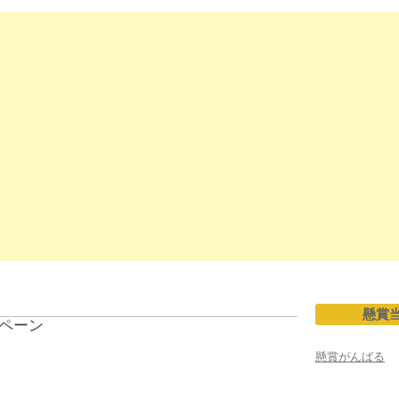
懸賞
ペーン
懸賞がんばる