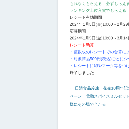
もれなくもらえる 必ずもらえ
ランキング上位入賞でもらえる
レシート有効期間
2024年1月5日(金)10:00～2月29日
応募期間
2024年1月5日(金)10:00～3月14日
レシート懸賞
・複数枚のレシートでの合算に
・対象商品500円(税込)ごとに
・レシートに印やマーク等をつ
終了しました
投
←
日清食品冷凍 発売10周年記
稿
ペーン 電動スパイスミルセット
ナ
様にその場で当たる！
ビ
ゲ
ー