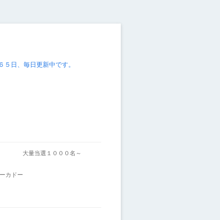
６５日、毎日更新中です。
～
大量当選１０００名～
ーカドー