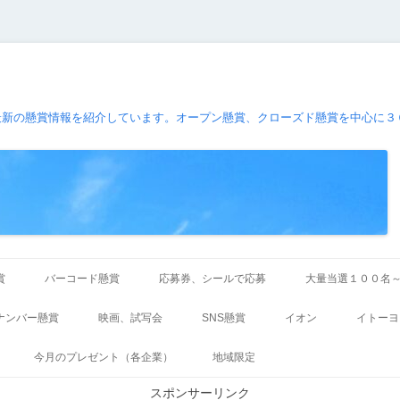
最新の懸賞情報を紹介しています。オープン懸賞、クローズド懸賞を中心に３
コ
ン
賞
バーコード懸賞
応募券、シールで応募
大量当選１００名
テ
ン
ツ
ナンバー懸賞
映画、試写会
SNS懸賞
イオン
イトーヨ
へ
ス
キ
今月のプレゼント（各企業）
地域限定
ッ
プ
スポンサーリンク