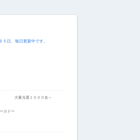
６５日、毎日更新中です。
～
大量当選１０００名～
ーカドー