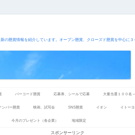
最新の懸賞情報を紹介しています。オープン懸賞、クローズド懸賞を中心に３
コ
ン
賞
バーコード懸賞
応募券、シールで応募
大量当選１００名
テ
ン
ツ
ナンバー懸賞
映画、試写会
SNS懸賞
イオン
イトーヨ
へ
ス
キ
今月のプレゼント（各企業）
地域限定
ッ
プ
スポンサーリンク