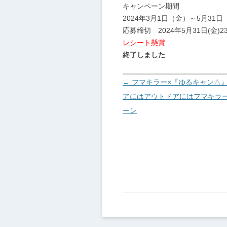
キャンペーン期間
2024年3月1日（金）～5月31日
応募締切 2024年5月31日(金)23
レシート懸賞
終了しました
投
←
フマキラー×『ゆるキャン△』
稿
アにはアウトドアにはフマキラ
ナ
ーン
ビ
ゲ
ー
シ
ョ
ン