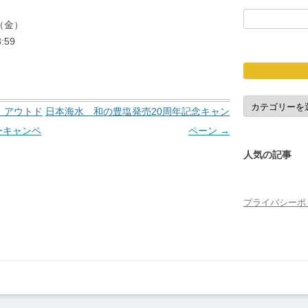
検
（金）
索:
:59
応
募
 アウトド
日本海水 和の豊塩発売20周年記念キャン
締
切
ーキャンペ
ペーン
→
人気の記事
プライバシーポ