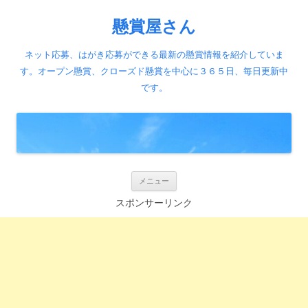
懸賞屋さん
ネット応募、はがき応募ができる最新の懸賞情報を紹介していま
す。オープン懸賞、クローズド懸賞を中心に３６５日、毎日更新中
です。
コ
メニュー
ン
テ
スポンサーリンク
ン
ツ
へ
ス
キ
ッ
プ