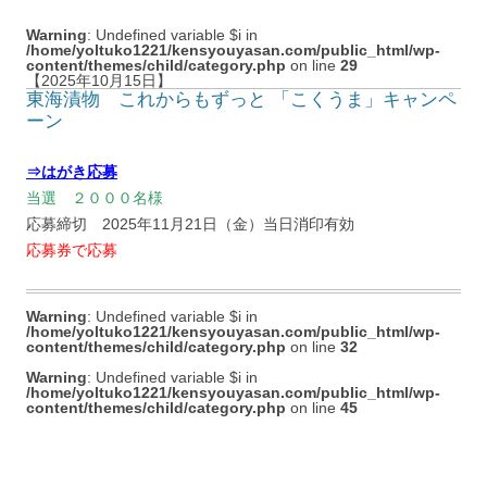
Warning
: Undefined variable $i in
/home/yoltuko1221/kensyouyasan.com/public_html/wp-
content/themes/child/category.php
on line
29
【2025年10月15日】
東海漬物 これからもずっと 「こくうま」キャンペ
ーン
⇒はがき応募
当選 ２０００名様
応募締切 2025年11月21日（金）当日消印有効
応募券で応募
Warning
: Undefined variable $i in
/home/yoltuko1221/kensyouyasan.com/public_html/wp-
content/themes/child/category.php
on line
32
Warning
: Undefined variable $i in
/home/yoltuko1221/kensyouyasan.com/public_html/wp-
content/themes/child/category.php
on line
45