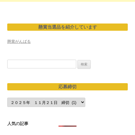
懸賞当選品を紹介しています
懸賞がんばる
検
索:
応募締切
応
募
締
切
人気の記事